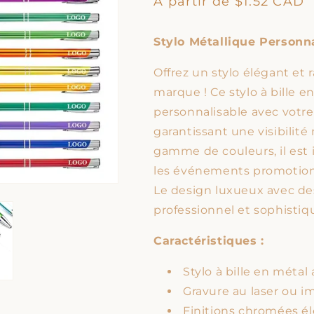
Prix
À partir de $1.52 CAD
habituel
Stylo Métallique Personn
Offrez un stylo élégant et 
marque ! Ce stylo à bille e
personnalisable avec votre
garantissant une visibilit
gamme de couleurs, il est 
les événements promotion
Le design luxueux avec des
professionnel et sophistiq
Caractéristiques :
Stylo à bille en métal
Gravure au laser ou i
Finitions chromées é